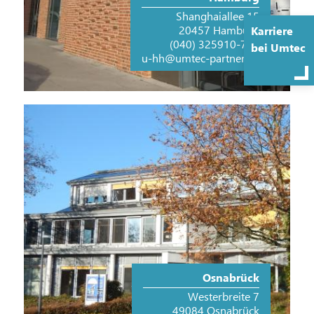
Shanghaiallee 15
20457 Hamburg
Karriere
(040) 325910-750
bei Umtec
u-hh@umtec-partner.de
Osnabrück
Westerbreite 7
49084 Osnabrück