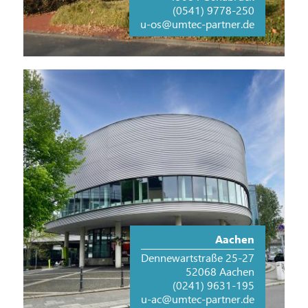
(0541) 9778-250
u-os@umtec-partner.de
Aachen
Dennewartstraße 25-27
52068 Aachen
(0241) 9631-195
u-ac@umtec-partner.de