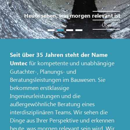
Jobs
Deponien, Geotechnik & Infrastruktur
Sanierung Petroleumhafen, Hamburg
Heute sehen, was morgen relevant ist
Karriere bei Umtec
Blocklanddeponie, DBS
Altlasten l Boden l Grundwasser
Verantwortung für die Zukunft
Wir nutzen Synergieeffekte
Über uns
Zurück
Weiter
Seit über 35 Jahren steht der Name
für kompetente und unabhängige
Umtec
Gutachter-, Planungs- und
Beratungsleistungen im Bauwesen. Sie
bekommen erstklassige
Ingenieurleistungen und die
außergewöhnliche Beratung eines
interdisziplinären Teams. Wir sehen die
Dinge aus Ihrer Perspektive und erkennen
heute, was morgen relevant sein wird. Wir