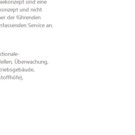
niekonzept sind eine
skonzept und nicht
iner der führenden
mfassenden Service an.
tionale-
ellen, Überwachung,
etriebsgebäude,
toffhöfe),