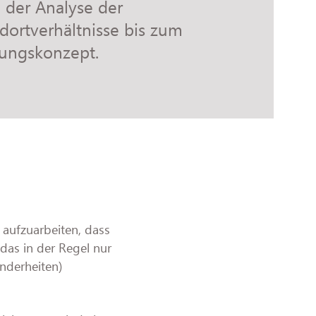
n der Analyse der
dortverhältnisse bis zum
nungskonzept.
 aufzuarbeiten, dass
as in der Regel nur
onderheiten)