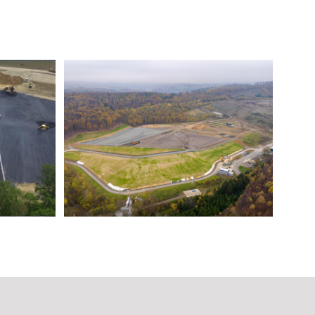
deponie
Inertstoffdeponie Fludersbach