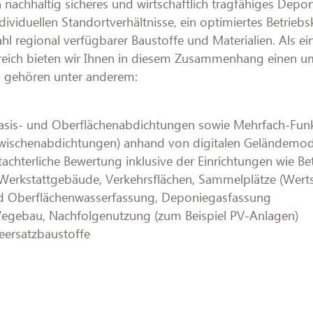
 nachhaltig sicheres und wirtschaftlich tragfähiges Depo
ividuellen Standortverhältnisse, ein optimiertes Betrieb
hl regional verfügbarer Baustoffe und Materialien. Als e
reich bieten wir Ihnen in diesem Zusammenhang einen u
n gehören unter anderem:
asis- und Oberflächenabdichtungen sowie Mehrfach-Funk
wischenabdichtungen) anhand von digitalen Geländemod
achterliche Bewertung inklusive der Einrichtungen wie B
erkstattgebäude, Verkehrsflächen, Sammelplätze (Werts
nd Oberflächenwasserfassung, Deponiegasfassung
Wegebau, Nachfolgenutzung (zum Beispiel PV-Anlagen)
eersatzbaustoffe