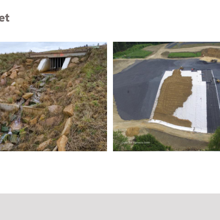
et
Hausmüll- und Bauschutt
 Reesberg
Morgenstern