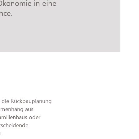
Ökonomie in eine
nce.
t die Rückbauplanung
ammenhang aus
amilienhaus oder
ntscheidende
.