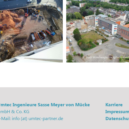
Rückbau Maria-Hilf-Klinik,
ng Bundeswehrhochhaus
Mönchengladbach
mtec Ingenieure Sasse Meyer von Mücke
Karriere
mbH & Co. KG
Impressu
-Mail: info (at) umtec-partner.de
Datenschu