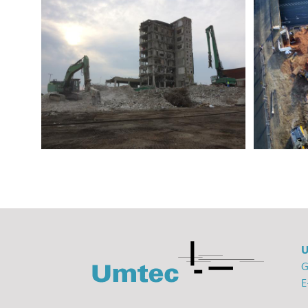
Abbruch der Bestandsgebäude
Grasbrook
Sanieru
Fußzeile
U
G
E