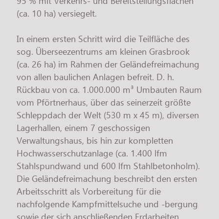
95 % mit Verkehrs- und Bereitstellungsflächen
(ca. 10 ha) versiegelt.
In einem ersten Schritt wird die Teilfläche des
sog. Überseezentrums am kleinen Grasbrook
(ca. 26 ha) im Rahmen der Geländefreimachung
von allen baulichen Anlagen befreit. D. h.
Rückbau von ca. 1.000.000 m³ Umbauten Raum
vom Pförtnerhaus, über das seinerzeit größte
Schleppdach der Welt (530 m x 45 m), diversen
Lagerhallen, einem 7 geschossigen
Verwaltungshaus, bis hin zur kompletten
Hochwasserschutzanlage (ca. 1.400 lfm
Stahlspundwand und 600 lfm Stahlbetonholm).
Die Geländefreimachung beschreibt den ersten
Arbeitsschritt als Vorbereitung für die
nachfolgende Kampfmittelsuche und -bergung
sowie der sich anschließenden Erdarbeiten.